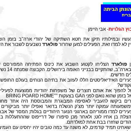
וץ הגלויות
-
אבי היימן
שיו ובמילותיו תיקן את חטא השתיקה של יהודי ארה"ב בזמן השו
 לא למדו זאת. הפעילים למען שחרור
פולארד
נשבעים לשבור את ה
ן
פולארד
הצליחו לקטוע השבוע את כינוס הפתיחה המפורסם של
והארגונים היהודי
לים חדשים.
ירים האידיאליסטים הללו לעזוב את בתיהם הנוחים בעולם החופשי 
קודש?
ל להפוך את אותם תוצרים של משפחות יהודיות ממוצעות לפעילי
בזמן שהוא נואם לפני ה
GA
בצעקות "
BRING POARD HOME"
ם ביקשו להעביר לאסיפה המבוגרת והמבוססת היה אחד מחוק
שמעותה עמוקה יותר מצ'ק הנשלח בדואר ואפילו יותר מביקורים 
ירים למדו ממוריהם בארגוני הנוער היהודיים בגלות; המסר של אב
ת בן אחיו לוט; ולאחר מכן סיפורו של דרייפוס שההתעללות בו
ודים שחזרו בבת אחת למולדתם.
אחינו תמיד קודמים, לא משנה עד כמה טובים יהיו יחסינו עם העמים