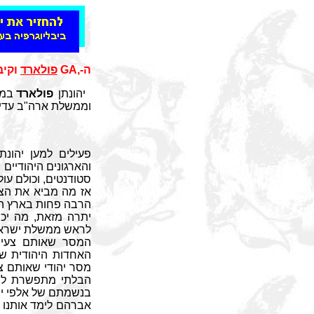
ה-
GA,
פולארד
וקיב
יהונתן
פולארד
במע
וממשלת ארה"ב עדיין
פעילים למען יהונת
סטודנטים, וכולם עו
אז מה מביא את הצע
הרבה פחות בארץ ה
יתרה מזאת, מה יכו
לראש ממשלת ישראל 
המסר שאותם צעירי
האחדות היהודית שמ
מסר יהודי שאותם צע
הבלתי מתפשרת להצל
בנשמתם של אלפי יה
אברהם לימד אותנו ש