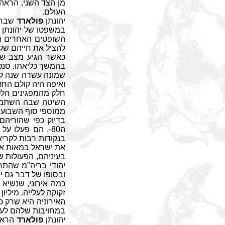
מן הצד השני, הראה 
העולם.
יהונתן
פולארד
שבר 
במשפטו של יהונתן
השופטים האחרים הי
להציל את חייהם של 5 מיליון מאחיהם ואחיותיהם בישרא
כאשר הגיע מצב שב
בהמשך כליאתו. סנטו
שמונה עשרה שנה ל
ואיפה היה קולם הח
חלק מהמפגינים הללו
השיטה שבה השתמשו
ממוספי סוף השבוע 
ה80-. הם פעלו 
בנקודות רבות לקרי
את ישראל במאות אל
בעיניהם, הפעולות ש
יהודי בריה"מ שהתח
ובסופו של דבר גם י
כמה אירוני, שנשיא
זקוקה לעלייה. מילי
האירוניה היא שרק כ
במחויבות שלהם לעל
יהונתן
פולארד