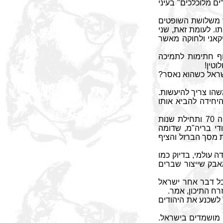
ם מלוכלכים" בעיני
 משלושת השופטים
ו. לעומת זאת, שני
קאני ולחוקה מאשר
ף חתימות לתמיכה
טין!
ראל כשהוא נאסר?
הו צריך להיעשות.
היחידה להביא אותו
בדיוק כפי שהוריהם עשו לפניהם במהלך המאבק למען יהודי ברית המועצות של שנות ה 70 ותחילת שנות
די בריה"מ, שדומה
ת מסך הברזל והציף
 עולמי, בדיוק כמו
אבק שייצור שברים
ל דבר אחר ישראל
רח התיכון, אמר.
 לשכנע את היהודים
רה"ב מאשר לראות 5 מיליון יהודים מושמדים בישראל.