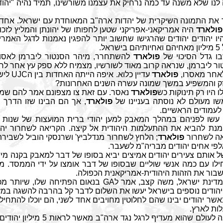
לנו שלא משנה עד כמה נרחיק את עצמנו משורשינו, תמיד נהיה "יהודי
את התמונה השיקרית של יהדות ארה"ב המאוחדת עם ישראל. אחד
פולארד
היה אמריקאני-אפריקני שטען לחפותו של יהונתן והמליץ לזכות
ו יהודים יהודים שהרגישו שחשוב יותר להפגין נאמנות לדגל האמרי
ל.
ו גדל הסיכוי של
פולארד
להשתחרר, מיהר הסנטור ליברמן לאסו
ר ליברמן, שנראה קרוב מאוד לשורשיו, מצמיח ללא ספק עץ אחר לחלו
אחר מאסרו,
פולארד
עדיין כלוא. איפה הייתה האחדות בין ה
UJC
ליש
זק והמשפיע במשך שמונה עשרה השנים האחרונות?
 היו רק תינוקות כש
פולארד
נאסר. עם זאת צו מצפונם אמר להם שמש
 מעולם לא נוסתה בעניינו של
פולארד
, אך הם הבינו שזו הדרך 
לעמודים הראשיים.
על מנת להביא את ההתעלמות היהודית אל קיצה. הקריאה לשחרור יהו
אה לשחרור
פולארד
; הלחץ לשחרור מנדלביץ' ושרנסקי הוביל לשביר
פי אחים יהודים מבריה"מ לשעבר.
ל אותם צעירים יהודים אמיצים יביא בסופו של דבר למאבק בקנה מידה
ילו עם כמה אנשי שוליים שבסופו של דבר אומצו על ידי הממסד. מ
שבור את הזהות היהודית-אמריקאנית הכפולה.
 מדינת ישראל, משה קצב, אמר ל
GA
בנאום הפתיחה שלו, שיותר מכ
ון יהודים נוספים בישראל יעשו את השלום לדבר קל בהרבה להשגה במז
אשר יהודים יבינו שהם לחלוטין מחויבים אחד לשני, הם יוכלו להתחיל
ות לארץ.
הראה לעולם שהוא מעדיף לרגל נגד א